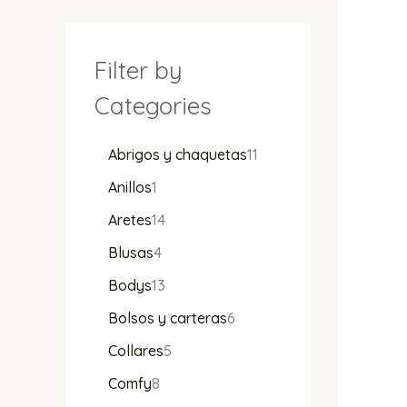
Filter by
Categories
Abrigos y chaquetas
11
Anillos
1
Aretes
14
Blusas
4
Bodys
13
Bolsos y carteras
6
Collares
5
Comfy
8