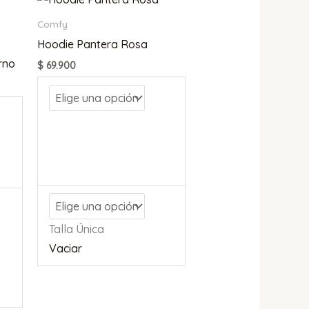
Comfy
Hoodie Pantera Rosa
rno
$
69.900
Talla Única
Vaciar