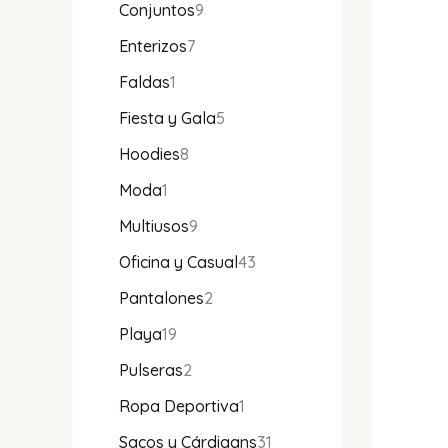
Conjuntos
9
Enterizos
7
Faldas
1
Fiesta y Gala
5
Hoodies
8
Moda
1
Multiusos
9
Oficina y Casual
43
Pantalones
2
Playa
19
Pulseras
2
Ropa Deportiva
1
Sacos y Cárdigans
31