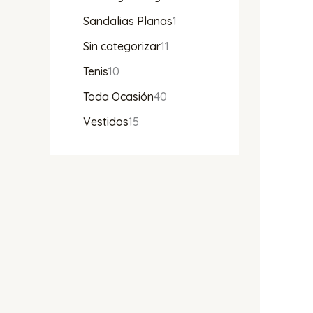
Sandalias Planas
1
Sin categorizar
11
Tenis
10
Toda Ocasión
40
Vestidos
15