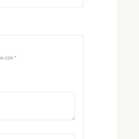
os con
*