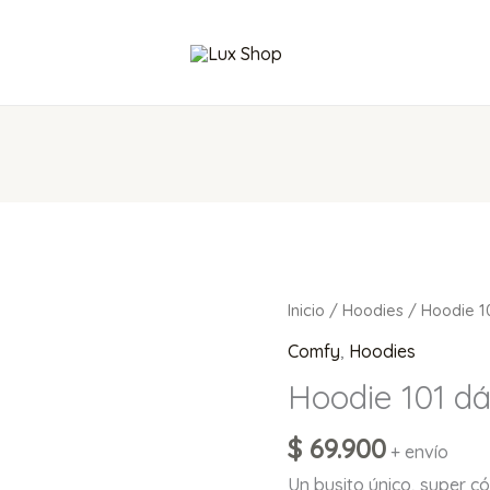
Hoodie
Inicio
/
Hoodies
/ Hoodie 1
101
Comfy
,
Hoodies
dálmatas
Hoodie 101 d
cantidad
$
69.900
+ envío
Un busito único, super c