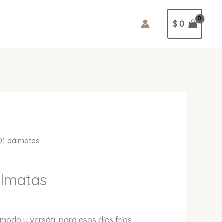
$
0
01 dálmatas
álmatas
ómodo y versátil para esos días fríos