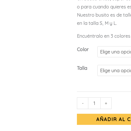
o para cuando quieres es
Nuestro busito es de tal
en la talla S, M y L.
Encuéntralo en 3 colores
Color
Talla
-
+
AÑADIR AL 