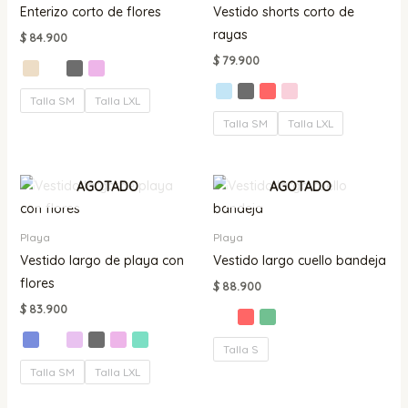
Enterizo corto de flores
Vestido shorts corto de
rayas
$
84.900
$
79.900
Talla SM
Talla LXL
Talla SM
Talla LXL
AGOTADO
AGOTADO
Playa
Playa
Vestido largo de playa con
Vestido largo cuello bandeja
flores
$
88.900
$
83.900
Talla S
Talla SM
Talla LXL