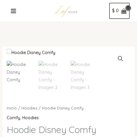
Ir
$
0
al
contenido
Hoodie
Disney
Comfy
cantidad
Inicio
/
Hoodies
/ Hoodie Disney Comfy
Comfy
,
Hoodies
Hoodie Disney Comfy